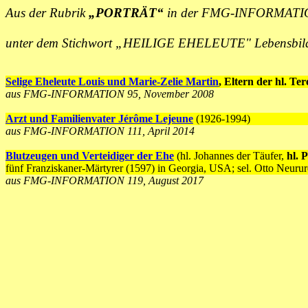
Aus der Rubrik
„PORTRÄT“
in der FMG-INFORMATION
unter dem Stichwort „HEILIGE EHELEUTE" Lebensbilder s
Selige Eheleute Louis und Marie-Zelie Martin
, Eltern der hl. Te
aus FMG-INFORMATION 95, November 2008
Arzt und Familienvater
Jérôme Lejeune
(1926-1994)
aus FMG-INFORMATION 111, April 2014
Blutzeugen und Verteidiger der Ehe
(hl. Johannes der Täufer,
hl. 
fünf Franziskaner-Märtyrer (1597) in Georgia, USA; sel. Otto Neurure
aus FMG-INFORMATION 119, August 2017