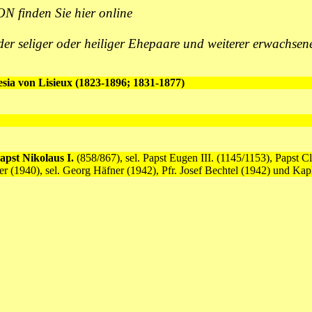
 finden Sie hier
online
eliger oder heiliger Ehepaare und weiterer erwachsener
resia von Lisieux (1823-1896; 1831-1877)
Papst Nikolaus I.
(858/867), sel. Papst Eugen III. (1145/1153), Papst 
r (1940), sel. Georg Häfner (1942), Pfr. Josef Bechtel (1942) und Kapl