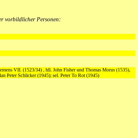
 vorbildlicher Personen:
Clemens VII. (1523/34) , hll. John Fisher und Thomas Morus (1535),
an Peter Schlicker (1945); sel. Peter To Rot (1945)